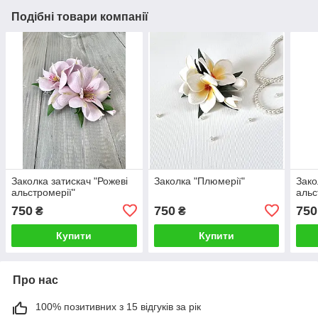
Подібні товари компанії
Заколка затискач "Рожеві
Заколка "Плюмерії"
Зако
альстромерії"
альс
750
750
750
₴
₴
Купити
Купити
Про нас
100% позитивних з 15 відгуків за рік