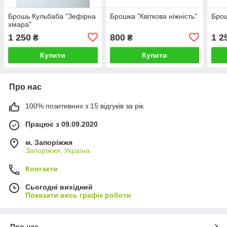
Брошь Кульбаба "Зефірна
Брошка "Квіткова ніжність"
Брош
хмара"
1 250
800
1 2
₴
₴
Купити
Купити
Про нас
100% позитивних з 15 відгуків за рік
Працює з 09.09.2020
м. Запоріжжя
Запоріжжя, Україна
Контакти
Сьогодні вихідний
Показати весь графік роботи
Про нас